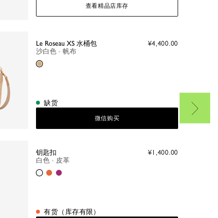
查看精品店库存
Le Roseau XS 水桶包
¥4,400.00
沙白色 - 帆布
沙白色
缺货
微信购买
钥匙扣
¥1,400.00
白色 - 皮革
白色
橙色
牡丹红
有货（库存有限）