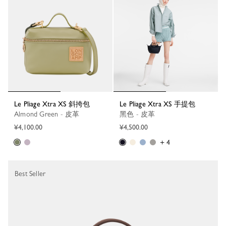
Le Pliage Xtra XS 斜挎包
Le Pliage Xtra XS 手提包
Almond Green - 皮革
黑色 - 皮革
¥4,100.00
¥4,500.00
+ 4
Best Seller