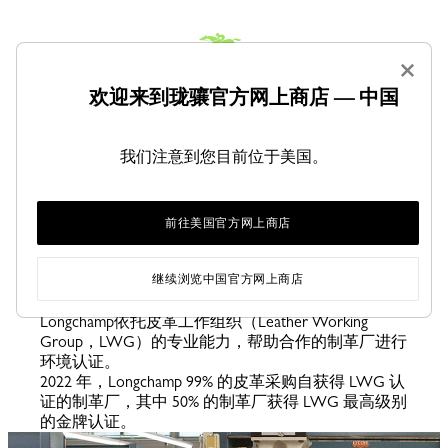
×
欢迎来到珑骧官方网上商店 — 中国
鞣制皮革
我们注意到您目前位于美国。
Longchamp合作的制革厂使用高性能水处理系统。在
循环经济中，皮革鞣制产生的副产品通常可直接被
制革厂二次利用或由第三方回收。造就优质、无污
染的产品始终是Longchamp的核心理念。品牌致力于
前往美国官方网上商店
生产安全的产品，不包含可能损害顾客或员工健康
的化学物质。
继续浏览中国官方网上商店
Longchamp依托皮革工作组织（Leather Working
Group，LWG）的专业能力，帮助合作的制革厂进行
环境认证。
2022 年，Longchamp 99% 的皮革采购自获得 LWG 认
证的制革厂，其中 50% 的制革厂获得 LWG 最高级别
的金牌认证。