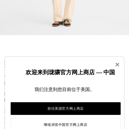
这款 GOTS 认证棉质长裤以利落线条与从容优雅脱颖
×
而出。兼具精致廓形与时尚休闲风范，穿着舒适，适
欢迎来到珑骧官方网上商店 — 中国
合日常造型。采用环保面料制作，质感流畅垂坠，堪
称衣橱必备的百搭单品。
我们注意到您目前位于美国。
Longchamp 为致力于探寻人生意义和成长进步的女性倾情呈
献 2026 秋冬成衣系列。秋季系列的廓形以流畅版型、旅行
灵感纯色设计与科技面料诠释游牧情怀与实用功能。冬季系
前往美国官方网上商店
列则重返巴黎，从当地的建筑、设计与艺术中汲取创意灵
感。秋冬衣橱的线条更显硬朗，纹理质感交织碰撞，呈现全
新的表达方式：在多元结构与感官体验、浪漫自由与个性风
继续浏览中国官方网上商店
格之间，演绎平衡之美。...
查看更多