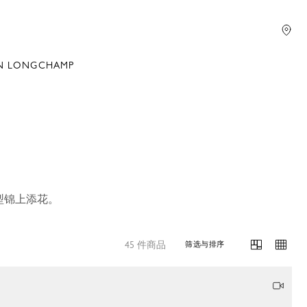
N LONGCHAMP
型锦上添花。
45 件商品
筛选与排序