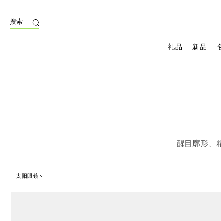
搜索
礼品
新品
醒目廓形、
太阳眼镜
45 Results