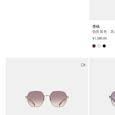
墨镜
勃艮第色 - 
¥1,580.00