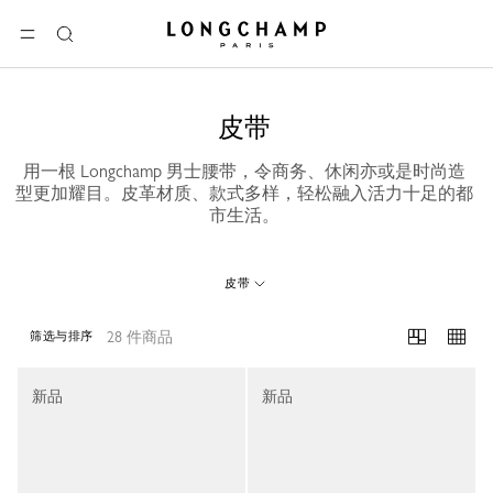
Longchamp - 主页
选单
搜
索
皮带
用一根 Longchamp 男士腰带，令商务、休闲亦或是时尚造
型更加耀目。皮革材质、款式多样，轻松融入活力十足的都
市生活。
皮带
28 件商品
筛选与排序
28 Results
新品
新品