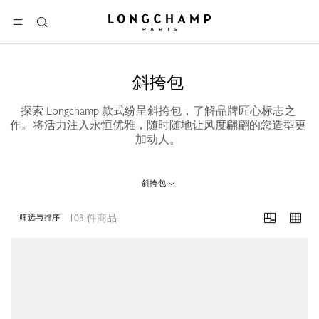
Longchamp - 主页
选单
搜
索
斜挎包
探索 Longchamp 款式纷呈斜挎包，了解品牌匠心标志之
作。将活力注入永恒优雅，随时随地让风度翩翩的您造型更
加动人。
斜挎包
103 件商品
筛选与排序
103 Results