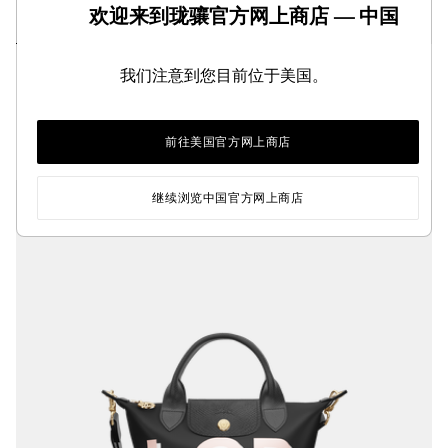
欢迎来到珑骧官方网上商店 — 中国
Le Pliage Xtra S 手提包
可定制
我们注意到您目前位于美国。
斑鸠灰 - 皮革
My Pliage XS 手提包
帆布
¥5,500.00
¥3,000.00
前往美国官方网上商店
+ 1
继续浏览中国官方网上商店
线上独家