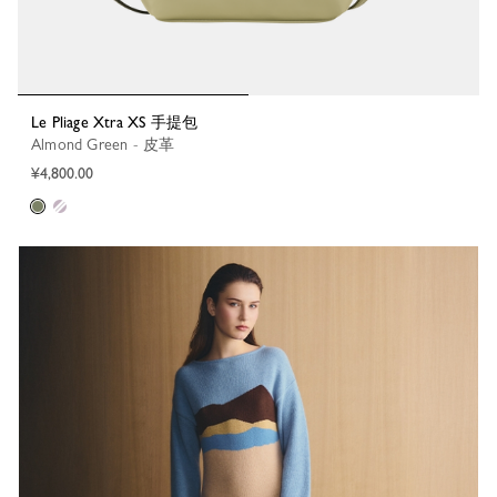
Le Pliage Xtra XS 手提包
Almond Green - 皮革
¥4,800.00