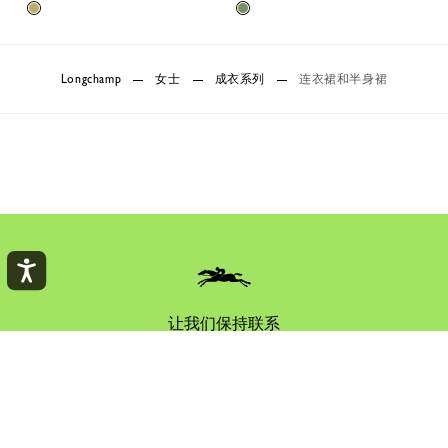
Longchamp
女士
成衣系列
连衣裙和半身裙
让我们保持联系
获取我们的新闻资讯，先人一步，提前了解我们的故事、
系列及活动邀请。