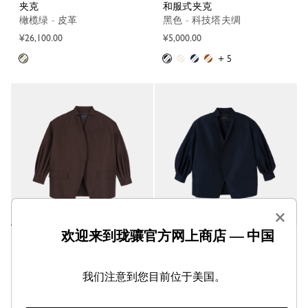
夹克
和服式夹克
橄榄绿 - 皮革
黑色 - 科技塔夫绸
¥26,100.00
¥5,000.00
+ 5
×
欢迎来到珑骧官方网上商店 — 中国
和服式夹克
和服式夹克
摩卡色 - 科技塔夫绸
海军蓝色 - 科技塔夫绸
¥5,000.00
¥5,000.00
我们注意到您目前位于美国。
+ 5
+ 5