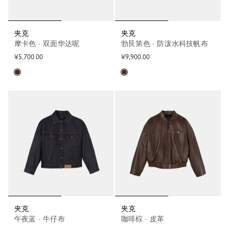
夹克
夹克
摩卡色 - 双面华达呢
勃艮第色 - 防泼水科技帆布
¥5,700.00
¥9,900.00
夹克
夹克
午夜蓝 - 牛仔布
咖啡棕 - 皮革