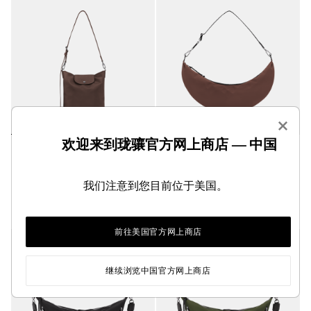
×
欢迎来到珑骧官方网上商店 — 中国
Le Pliage Xtra M 单肩包
Le Pliage Energy L 斜挎包
摩卡色 - 皮革
可可色 - 帆布
¥4,900.00
¥2,600.00
我们注意到您目前位于美国。
前往美国官方网上商店
继续浏览中国官方网上商店