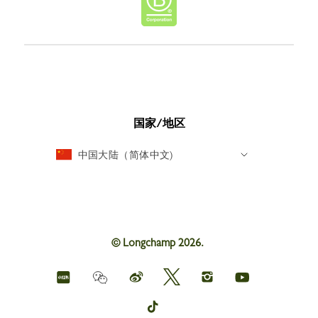
国家/地区
中国大陆（简体中文)
© Longchamp 2026.
Longchamp
Longchamp
Longchamp
Longchamp
Longchamp
Weichat
on
on
on
on
on
red
Weibo
Twitter
Instagram
youtube
Longchamp
book
on