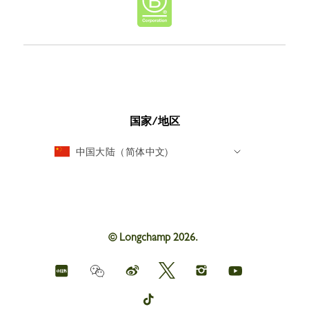
国家/地区
中国大陆（简体中文)
© Longchamp 2026.
Longchamp
Longchamp
Longchamp
Longchamp
Longchamp
Weichat
on
on
on
on
on
red
Weibo
Twitter
Instagram
youtube
Longchamp
book
on