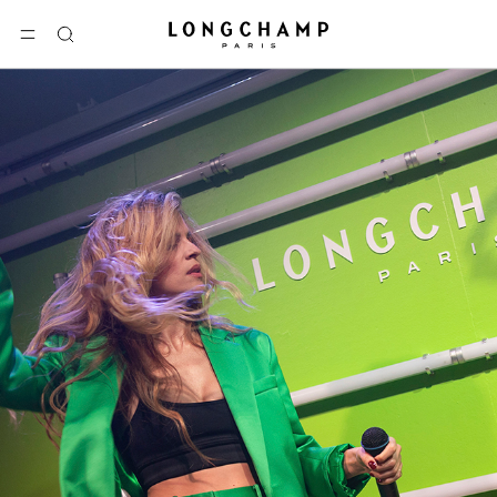
Longchamp - 主页
选单
搜
索