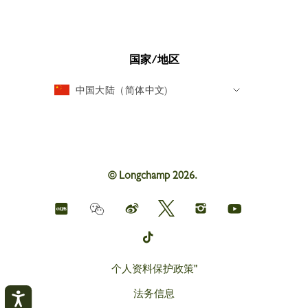
国家/地区
中国大陆（简体中文)
© Longchamp 2026.
Longchamp
Longchamp
Longchamp
Longchamp
Longchamp
Weichat
on
on
on
on
on
red
Weibo
Twitter
Instagram
youtube
Longchamp
book
on
tik
tok
个人资料保护政策"
法务信息