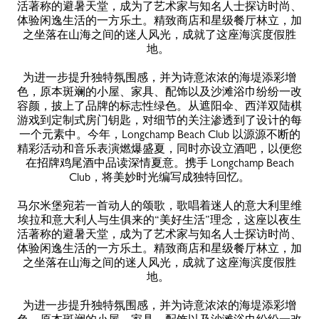
活著称的避暑天堂，成为了艺术家与知名人士探访时尚、
体验闲逸生活的一方乐土。精致商店和星级餐厅林立，加
之坐落在山海之间的迷人风光，成就了这座海滨度假胜
地。
为进一步提升独特氛围感，并为诗意浓浓的海堤添彩增
色，原本斑斓的小屋、家具、配饰以及沙滩浴巾纷纷一改
容颜，披上了品牌的标志性绿色。从遮阳伞、西洋双陆棋
游戏到定制式房门钥匙，对细节的关注渗透到了设计的每
一个元素中。今年，Longchamp Beach Club 以源源不断的
精彩活动和音乐表演燃爆盛夏，同时亦设立酒吧，以便您
在招牌鸡尾酒中品读深情夏意。携手 Longchamp Beach
Club，将美妙时光编写成独特回忆。
马尔米堡宛若一首动人的颂歌，歌唱着迷人的意大利里维
埃拉和意大利人与生俱来的“美好生活”理念，这座以夜生
活著称的避暑天堂，成为了艺术家与知名人士探访时尚、
体验闲逸生活的一方乐土。精致商店和星级餐厅林立，加
之坐落在山海之间的迷人风光，成就了这座海滨度假胜
地。
为进一步提升独特氛围感，并为诗意浓浓的海堤添彩增