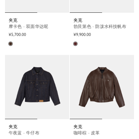
夹克
夹克
摩卡色 - 双面华达呢
勃艮第色 - 防泼水科技帆布
¥5,700.00
¥9,900.00
夹克
夹克
午夜蓝 - 牛仔布
咖啡棕 - 皮革