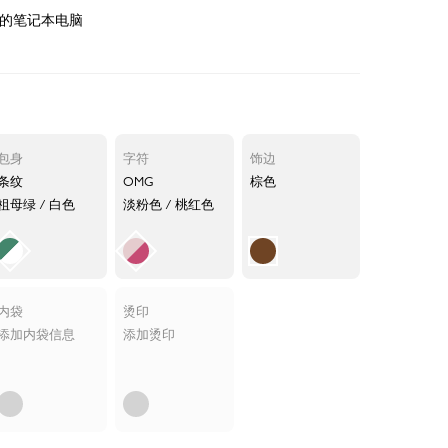
寸的笔记本电脑
包身
字符
饰边
条纹
OMG
棕色
祖母绿 / 白色
淡粉色 / 桃红色
内袋
烫印
添加内袋信息
添加烫印