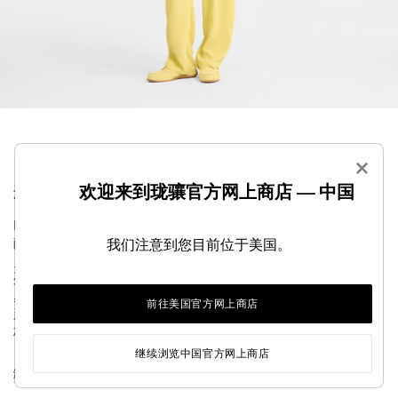
×
欢迎来到珑骧官方网上商店 — 中国
这款绉绸长裤剪裁流畅，穿着舒适，尽显时尚优雅。
Longchamp 为致力于探寻人生意义和成长进步的女性倾情呈
献 2026 秋冬成衣系列。秋季系列的廓形以流畅版型、旅行
我们注意到您目前位于美国。
灵感纯色设计与科技面料诠释游牧情怀与实用功能。冬季系
列则重返巴黎，从当地的建筑、设计与艺术中汲取创意灵
感。秋冬衣橱的线条更显硬朗，纹理质感交织碰撞，呈现全
前往美国官方网上商店
新的表达方式：在多元结构与感官体验、浪漫自由与个性风
格之间，演绎平衡之美。...
查看更多
继续浏览中国官方网上商店
浏览裤装系列