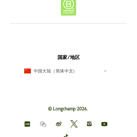
国家/地区
中国大陆（简体中文)
© Longchamp 2026.
Longchamp
Longchamp
Longchamp
Longchamp
Longchamp
Weichat
on
on
on
on
on
red
Weibo
Twitter
Instagram
youtube
Longchamp