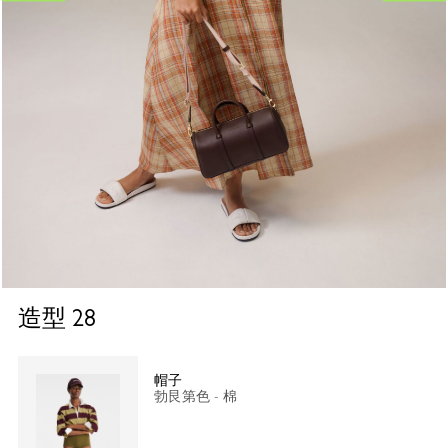
造型
28
帽子
勃艮第色 - 棉