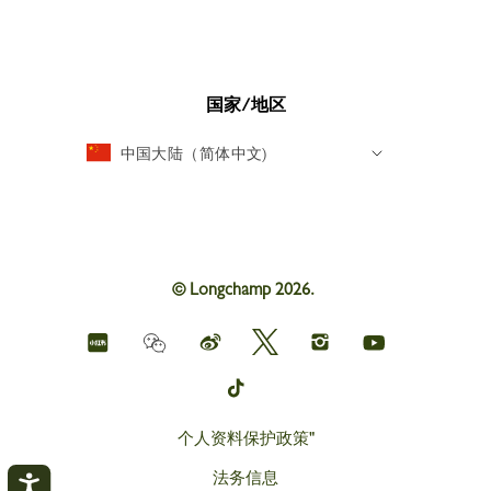
国家/地区
中国大陆（简体中文)
© Longchamp 2026.
Longchamp
Longchamp
Longchamp
Longchamp
Longchamp
Weichat
on
on
on
on
on
red
Weibo
Twitter
Instagram
youtube
Longchamp
book
on
tik
tok
个人资料保护政策"
法务信息