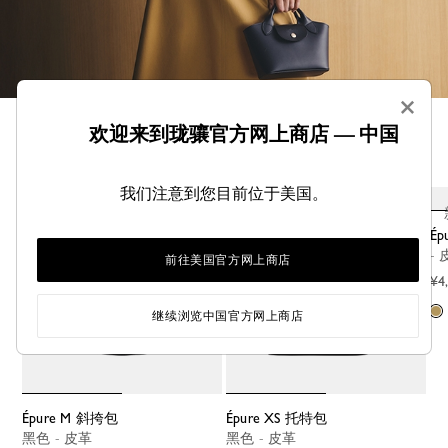
×
欢迎来到珑骧官方网上商店 — 中国
Épure，由洗练线条和永恒简约所造就。聚焦必备品的系
列，于低调中优雅糅合廓形与功能。
我们注意到您目前位于美国。
新品
新品
É
-
前往美国官方网上商店
¥4
继续浏览中国官方网上商店
Épure M 斜挎包
Épure XS 托特包
黑色 - 皮革
黑色 - 皮革