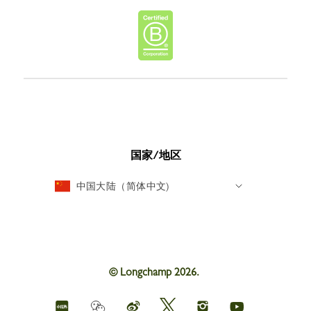
国家/地区
中国大陆（简体中文)
© Longchamp 2026.
Longchamp
Longchamp
Longchamp
Longchamp
Longchamp
Weichat