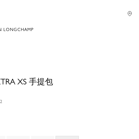
N LONGCHAMP
 XTRA XS 手提包
2