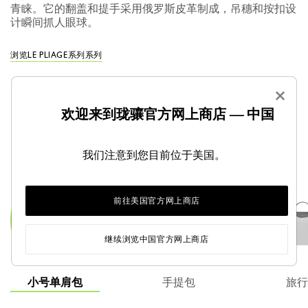
青睐。它的翻盖和提手采用俄罗斯皮革制成，吊穗和按扣设
计瞬间抓人眼球。
浏览LE PLIAGE系列系列
×
欢迎来到珑骧官方网上商店 — 中国
您希望选择哪一款 Pliage？
我们注意到您目前位于美国。
前往美国官方网上商店
继续浏览中国官方网上商店
小号单肩包
手提包
旅行