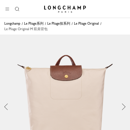
Longchamp - 主页
选单
搜
索
Longchamp
Le Pliage系列
Le Pliage按系列
Le Pliage Original
Le Pliage Original M 双肩背包