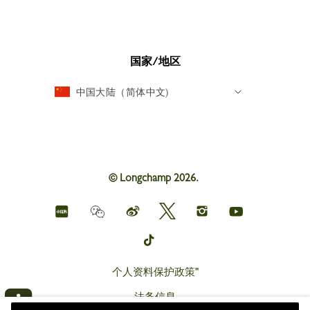
国家/地区
中国大陆（简体中文)
© Longchamp 2026.
Longchamp
Longchamp
Longchamp
Longchamp
Longchamp
Weichat
on
on
on
on
on
red
Weibo
Twitter
Instagram
youtube
Longchamp
book
on
tik
tok
个人资料保护政策"
法务信息