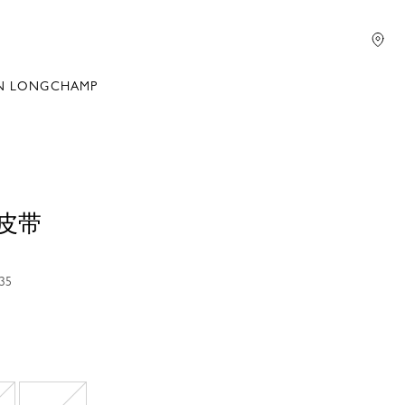
N LONGCHAMP
士皮带
35