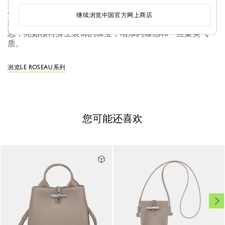
作为 Maison 的标志性系列之一，Le Roseau 体现 Longchamp
继续浏览中国官方网上商店
精湛的皮革工艺和手工技艺。竹子扣环是该系列的象征性标
志，宛如模特身上装饰的珠宝，增添闪耀感和一丝柔美气
质。
浏览LE ROSEAU系列
您可能还喜欢