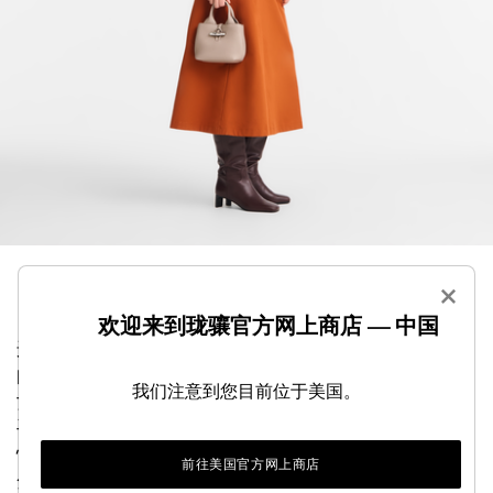
×
欢迎来到珑骧官方网上商店 — 中国
这款小手提包采用粒面大牛皮皮革打造，散发着永恒
的优雅气息。其大小可以容纳手机、钱包和其他小的
我们注意到您目前位于美国。
女性配件，而可调节可拆卸肩带则允许斜挎、肩背或
手提。竹扣像一颗闪闪发光的宝石，增添了闪亮的女
性气质。清新的图形线条突显皮革柔软的纹理，在流
前往美国官方网上商店
金岁月中更增迷人气息。