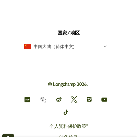
国家/地区
中国大陆（简体中文)
© Longchamp 2026.
Longchamp
Longchamp
Longchamp
Longchamp
Longchamp
Weichat
on
on
on
on
on
red
Weibo
Twitter
Instagram
youtube
Longchamp
book
on
tik
tok
个人资料保护政策"