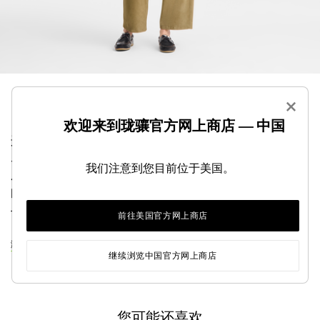
×
欢迎来到珑骧官方网上商店 — 中国
这款 Le Pliage Xtra 手袋装点旅行灵感标志性细节，
尽显不凡格调。甄选牛皮匠心打造，饰以 Longchamp
我们注意到您目前位于美国。
压花贴饰，设计灵感源于护照印章，唤起对度假出行
的无限向往。可调节可拆卸双肩带，支持手提、肩背
与斜挎，满足日常多元搭配需求。
前往美国官方网上商店
浏览LE PLIAGE XTRA系列
继续浏览中国官方网上商店
您可能还喜欢