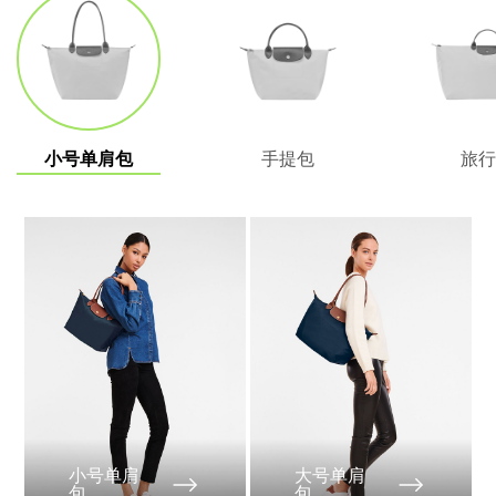
小号单肩包
手提包
旅行
小号单肩
大号单肩
包
包