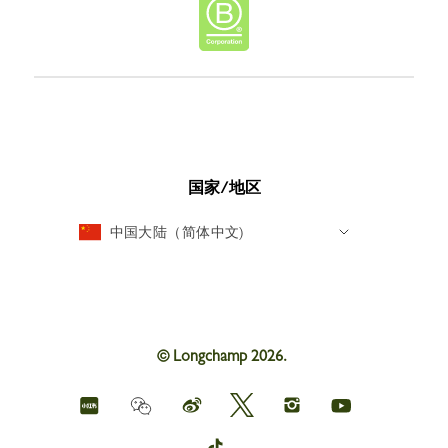
国家/地区
中国大陆（简体中文)
© Longchamp 2026.
Longchamp
Longchamp
Longchamp
Longchamp
Longchamp
Weichat
on
on
on
on
on
red
Weibo
Twitter
Instagram
youtube
Longchamp