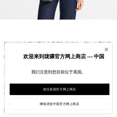
这款时尚实用的手机壳采用翻盖设计，是智能手机和
×
卡夹的理想之选。配备绳带，可斜挎或戴在脖子上，
欢迎来到珑骧官方网上商店 — 中国
根据您的造型进行调整，陪伴您一整天。
楽観主義と優雅さで、日々を彩るÉPURE。このモデルの構
造化されたグラフィックラインは、ニーズや欲求に適応で
我们注意到您目前位于美国。
きる、真のファッションアイコンです。 作为品牌设计大
胆、结实耐用、手工艺传统的象征，俄罗斯皮革以其奢华的
粒面工艺而备受赞誉，提升了该系列的美感。EPURE 从颜色
前往美国官方网上商店
的视角审视生活，根据季节提供独特的款式版本。...
查看更多
继续浏览中国官方网上商店
浏览ÉPURE系列