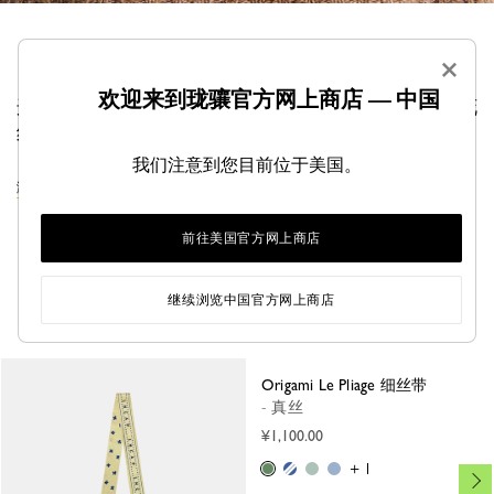
×
欢迎来到珑骧官方网上商店 — 中国
这款 Longchamp 方巾精巧点缀佩斯利印花与四叶草花
纹，为穿搭注入独特创意与波西米亚雅韵。
我们注意到您目前位于美国。
浏览丝带系列
前往美国官方网上商店
您可能还喜欢
继续浏览中国官方网上商店
Origami Le Pliage 细丝带
- 真丝
¥1,100.00
+ 1