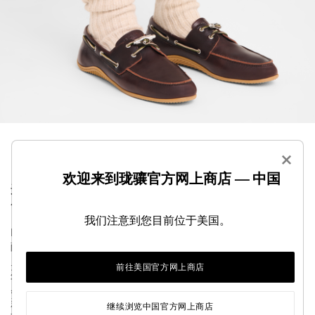
×
欢迎来到珑骧官方网上商店 — 中国
这款袜子为造型巧妙增添现代格调。简约实用，穿着
舒适，适合日常穿着。
我们注意到您目前位于美国。
Longchamp 为致力于探寻人生意义和成长进步的女性倾情呈
献 2026 秋冬成衣系列。秋季系列的廓形以流畅版型、旅行
灵感纯色设计与科技面料诠释游牧情怀与实用功能。冬季系
前往美国官方网上商店
列则重返巴黎，从当地的建筑、设计与艺术中汲取创意灵
感。秋冬衣橱的线条更显硬朗，纹理质感交织碰撞，呈现全
新的表达方式：在多元结构与感官体验、浪漫自由与个性风
继续浏览中国官方网上商店