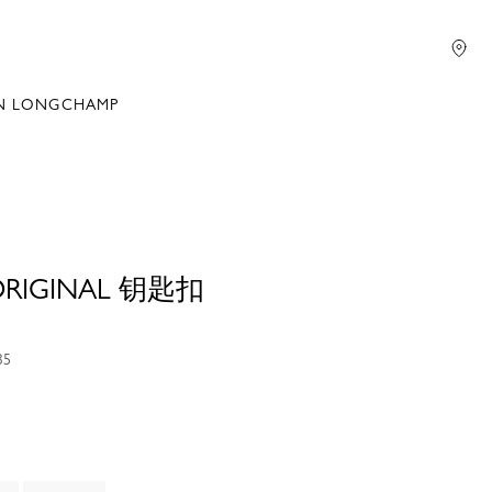
N LONGCHAMP
 ORIGINAL 钥匙扣
35