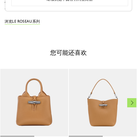
志，宛如模特身上装饰的珠宝，增添闪耀感和一丝柔美气
质。
浏览LE ROSEAU系列
您可能还喜欢