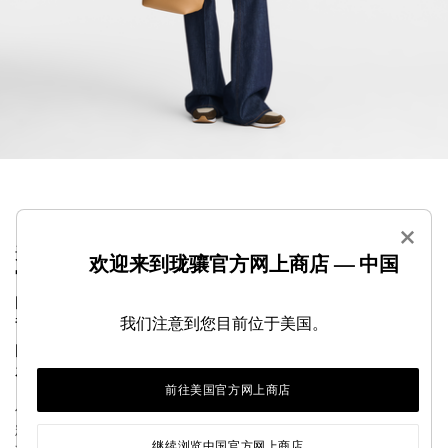
×
这款粒面大牛皮皮革手提包散发着永恒的优雅气息。
欢迎来到珑骧官方网上商店 — 中国
它非常适合日常使用，为您的所有个人物品提供充足
的空间。其可调节可拆卸肩带功能多样，可斜挎、肩
我们注意到您目前位于美国。
背或手提。竹扣像一颗闪闪发光的宝石，增添了闪亮
的女性气质。清新的图形线条突显皮革柔软的纹理，
在流金岁月中更增迷人气息。
前往美国官方网上商店
作为 Maison 的标志性系列之一，Le Roseau 体现 Longchamp
精湛的皮革工艺和手工技艺。竹子扣环是该系列的象征性标
继续浏览中国官方网上商店