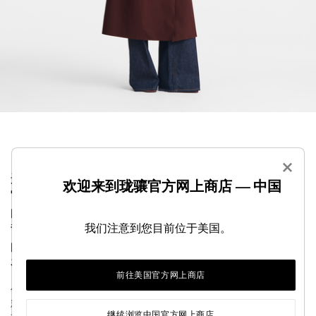
×
这款粒面大牛皮皮革手提包散发着永恒的优雅气息。
欢迎来到珑骧官方网上商店 — 中国
它非常适合日常使用，为您的所有个人物品提供充足
的空间。其可调节可拆卸肩带功能多样，可斜挎、肩
我们注意到您目前位于美国。
背或手提。竹扣像一颗闪闪发光的宝石，增添了闪亮
的女性气质。清新的图形线条突显皮革柔软的纹理，
在流金岁月中更增迷人气息。
前往美国官方网上商店
作为 Maison 的标志性系列之一，Le Roseau 体现 Longchamp
精湛的皮革工艺和手工技艺。竹子扣环是该系列的象征性标
继续浏览中国官方网上商店