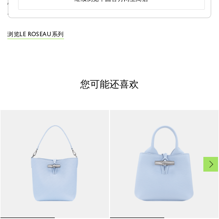
志，宛如模特身上装饰的珠宝，增添闪耀感和一丝柔美气
质。
浏览LE ROSEAU系列
您可能还喜欢