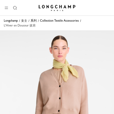
Longchamp - 主页
选单
搜
索
Longchamp
女士
系列
Collection Textile Accessories
L'Hiver en Douceur 披肩