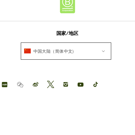
国家/地区
中国大陆（简体中文)
Longchamp
Longchamp
Longchamp
Longchamp
Longchamp
Longchamp
Weichat
on
on
on
on
on
on
red
Weibo
Twitter
Instagram
youtube
tik
book
tok