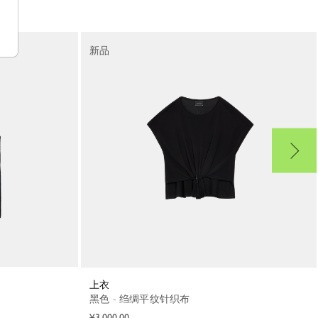
新品
上衣
黑色 - 绉绸平纹针织布
¥3,000.00