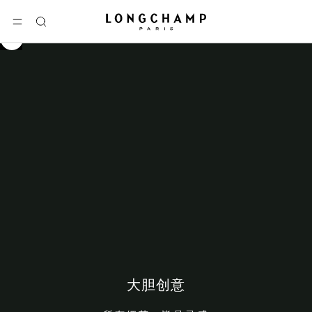
Longchamp - 主页
选单
搜
索
大胆创意